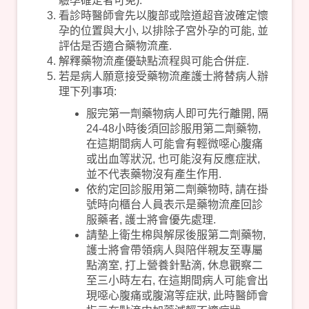
驗孕確定者可免).
看診時醫師會先以腹部或陰道超音波確定懷
孕的位置與大小, 以排除子宮外孕的可能, 並
評估是否適合藥物流產.
解釋藥物流產優缺點流程與可能合併症.
若是病人願意接受藥物流產護士將替病人辦
理下列事項:
服完第一劑藥物病人即可先行離開, 隔
24-48小時後須回診服用第二劑藥物,
在這期間病人可能會有輕微噁心腹痛
或出血等狀況, 也可能沒有反應症狀,
並不代表藥物沒有產生作用.
依約定回診服用第二劑藥物時, 請在掛
號時向櫃台人員表示是藥物流產回診
服藥者, 護士將會優先處理.
請墊上衛生棉與解尿後服第二劑藥物,
護士將會帶領病人與陪伴親友至專屬
點滴室, 打上營養針點滴, 休息觀察二
至三小時左右, 在這期間病人可能會出
現噁心腹痛或腹瀉等症狀, 此時醫師會