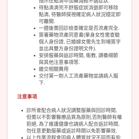
指示在點滴中加藥減輕不適症狀.
待點滴滴完不舒服症狀消退即可移除
點滴, 待醫師探視確定病人狀況穩定即
可離開.
一週後需回診檢查確定是否流產完全.
簽署藥物流產同意書(單身女性需查驗
個人身份證, 已婚婦女需先生到場簽字
並出具雙方身份證明文件).
安排服藥與返診時間, 衛教, 調養細節
與其他注意事項等.
繳交相關費用
交付第一劑人工流產藥物並請病人服
下.
注意事項
診所會配合病人狀況調整服藥與回診時間,
但需以不影響醫療品質為原則,否則醫師有權
拒絕, 為了維護健康也請病人配合返診時間,
勿任意更動服藥或返診時間以免影響藥效.
以上作業流程會因病人體質狀況不同而有些