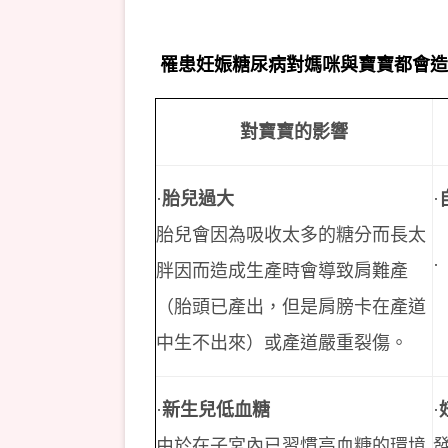
罹患妊娠糖尿病對媽咪與寶寶都會造
對寶寶的影響
·
胎兒過大
·
胎兒會因為吸收太多的糖分而長太
·
胖因而造成生產時會導致肩難產
（胎頭已產出，但是肩膀卡在產道
中生不出來）或產道嚴重裂傷。
·
新生兒低血糖
·
由於在子宮內已習慣高血糖的環境