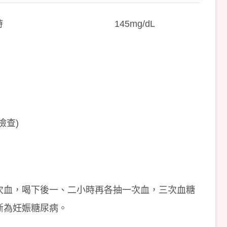
時
145mg/dL
檢查)
次血，喝下後一、二小時再各抽一次血，三次血糖
斷為妊娠糖尿病。