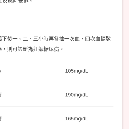
性反應時安排。
喝下後一、二、三小時再各抽一次血，四次血糖數
準，則可診斷為妊娠糖尿病。
)
105mg/dL
時
190mg/dL
時
165mg/dL