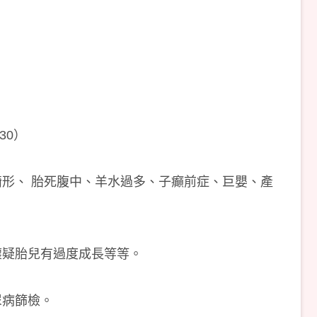
30）
形、 胎死腹中、羊水過多、子癲前症、巨嬰、產
懷疑胎兒有過度成長等等。
尿病篩檢。