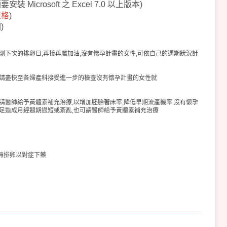
要安裝 Microsoft 之 Excel 7.0 以上版本
)
表格
)
)
測下次的排卵日,再接再厲加油,沒有懷孕計畫的女性,可依自己的週期狀況計
,請盡快至各婦產科接受進一步的檢查沒有懷孕計畫的女性就
請醫師給予黃體素補充治療,以增加胚胎著床率,降低早期流產機率.沒有懷孕
不足造成月經週期過短或紊亂,也可請醫師給予黃體素補充治療
無排卵以對症下藥