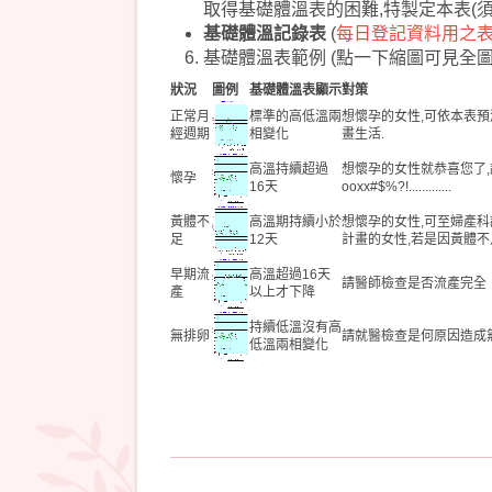
取得基礎體溫表的困難,特製定本表(
須
基礎體溫記錄表
(
每日登記資料用之
基礎體溫表範例
(點一下縮圖可見全圖
狀況
圖例
基礎體溫表顯示
對策
正常月
標準的高低溫兩
想懷孕的女性,可依本表預
經週期
相變化
畫生活.
高溫持續超過
想懷孕的女性就恭喜您了
懷孕
16天
ooxx#$%?!.............
黃體不
高溫期持續小於
想懷孕的女性,可至婦產科
足
12天
計畫的女性,若是因黃體
早期流
高溫超過16天
請醫師檢查是否流產完全
產
以上才下降
持續低溫沒有高
無排卵
請就醫檢查是何原因造成
低溫兩相變化