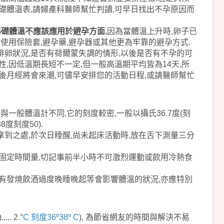
礎體溫表,
請婦產科醫師幫忙判讀,可早日找出不孕原因而
基礎體溫不應該應用於避孕方面,
因為當體溫上升時,卵子已
該使用保險套,避孕藥,避孕器或其他更為牢靠的避孕方式.
卵狀況,是否有荷爾蒙失調的情形,以後是否有不孕的可
,因低溫期長短不一定,但一般高溫期平均皆為14天,所
後月經將會來潮,可儘早安排您的活動日程,或請醫師幫忙
與一般體溫計不同,它的刻度較密,一般以攝氏36.7度(刻
8度刻度50).
到之處,於
次日睡醒,尚未起床活動時,
放在舌下測量三分
固定時間量,切記事前半小時不可激烈運動或飲用冷熱食
有發燒飲酒過度晚睡晚起等會影響體溫的狀況,亦應特別
)..... 2.
°
C 刻度36º38º C
), 為節省網友的時間與解決不易