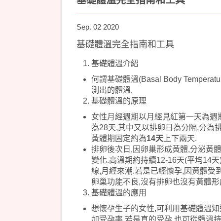
基礎體溫完全指南和工具
Sep. 02 2020
基礎體溫完全指南和工具
基礎體溫介紹
何謂基礎體溫(Basal Body Tempe
測出的體溫.
基礎體溫的原理
女性月經週期以月經見紅第一天為週期的
為28天,其中又以排卵日為分隔,分為
黃體期固定約為
14天
上下兩天.
排卵後次日,因卵巢形成黃體,分泌黃
變化.高溫期約持續12-16天(平均1
線,月經來潮.若是已經懷孕,因黃體受
卵巢功能不良,沒有排卵也沒有黃體形
基礎體溫的應用
想懷孕生子的女性,可利用基礎體溫知
加受孕率.若是真的受孕,也可從體溫持