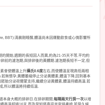
rature, BBT):清晨剛睡醒,體溫尚未因運動飲食或心情影響所
開始,週期的長短因人而異,約為21-35天不等,平均約
排卵前的
濾泡期
,與排卵後的
黃體期
.濾泡期長短不一定,但
體素會使體溫上升
攝氏0.6度
左右,而使體溫呈現高低兩相
4天).若無懷孕,黃體萎縮停止分泌黃體素,體溫下降,回到基本
到胚胎分泌荷爾蒙支持,繼續分泌黃體素,體溫持續高溫.若
成,所以體溫將持續低溫.
道本身大概的排卵日.在排卵期間,
每隔兩天行房一次
以增
續高溫超過16天,而及早知道喜訊並安排產檢.若是久候