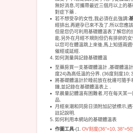
無好消息,可攜帶
最近三個月以上的基
對症下藥 .
若不想受孕的女性,我必須在此強調
:
經排出,再避孕已來不及了.所以您應
但是您仍可利用基礎體溫表了解您的排
能.另外在月經不規則但仍有排卵的女性
以您可在體溫跳上來後,馬上知道兩週
催經或延經.
如何測量與記錄基礎體溫
至藥房買一支基礎體溫計 ,基礎體溫計
度24)為高低溫的分界. (36度刻度10; 3
將基礎體溫計於睡前放在枕邊可隨手拿
鐘,並記錄在基礎體溫表上 .
早晨量記體溫有困難者,可在每天某一
品.
月經來潮和同房日須附加記號標示,遇
註記說明.
如何利用本網站的基礎體溫表
作圖工具
-(1.
OV刻度(36°=10, 38°=50